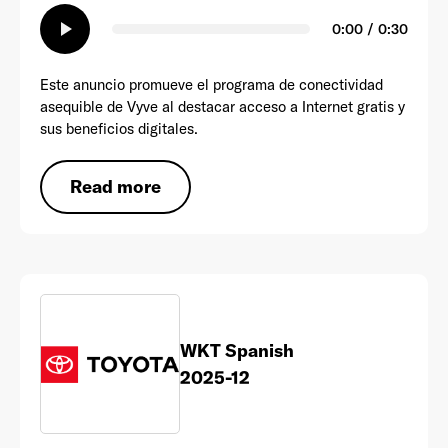
play_arrow
0:00 / 0:30
ADVERTISEMENT
ADVERTISEMENT
0:00
0:29
Este anuncio promueve el programa de conectividad
play_circle
asequible de Vyve al destacar acceso a Internet gratis y
ADVERTISEMENT
play_circle
sus beneficios digitales.
play_circle
Read more
0:00
0:30
0:00
0:30
0:00
0:27
ADVERTISEMENT
play_circle
WKT Spanish
2025-12
0:00
0:30