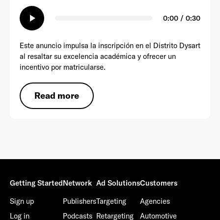
play_arrow
0:00 / 0:30
Este anuncio impulsa la inscripción en el Distrito Dysart
al resaltar su excelencia académica y ofrecer un
incentivo por matricularse.
Read more
Getting Started
Network
Ad Solutions
Customers
Sign up
Publishers
Targeting
Agencies
Log in
Podcasts
Retargeting
Automotive